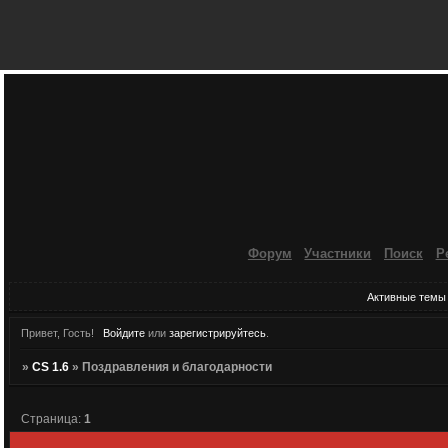
Форум
Участники
Поиск
Р
Активные темы
Привет, Гость!
Войдите
или
зарегистрируйтесь
.
»
CS 1.6
»
Поздравления и благодарности
Страница:
1